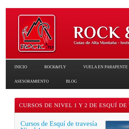
Menu
Skip to content
INICIO
ROCK&FLY
VUELA EN PARAPENTE
ASESORAMIENTO
BLOG
CURSOS DE NIVEL 1 Y 2 DE ESQUÍ DE
Cursos de Esquí de travesía