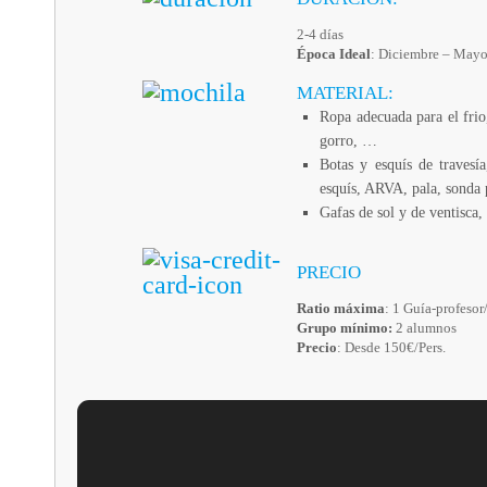
2-4 días
Época Ideal
: Diciembre – May
MATERIAL:
Ropa adecuada para el frio
gorro, …
Botas y esquís de travesía
esquís, ARVA, pala, sonda 
Gafas de sol y de ventisca,
PRECIO
Ratio máxima
: 1 Guía-profeso
Grupo mínimo:
2 alumnos
Precio
: Desde 150€/Pers.